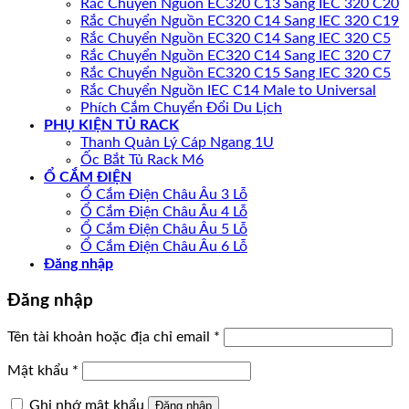
Rắc Chuyển Nguồn EC320 C13 Sang IEC 320 C20
Rắc Chuyển Nguồn EC320 C14 Sang IEC 320 C19
Rắc Chuyển Nguồn EC320 C14 Sang IEC 320 C5
Rắc Chuyển Nguồn EC320 C14 Sang IEC 320 C7
Rắc Chuyển Nguồn EC320 C15 Sang IEC 320 C5
Rắc Chuyển Nguồn IEC C14 Male to Universal
Phích Cắm Chuyển Đổi Du Lịch
PHỤ KIỆN TỦ RACK
Thanh Quản Lý Cáp Ngang 1U
Ốc Bắt Tủ Rack M6
Ổ CẮM ĐIỆN
Ổ Cắm Điện Châu Âu 3 Lỗ
Ổ Cắm Điện Châu Âu 4 Lỗ
Ổ Cắm Điện Châu Âu 5 Lỗ
Ổ Cắm Điện Châu Âu 6 Lỗ
Đăng nhập
Đăng nhập
Tên tài khoản hoặc địa chỉ email
*
Mật khẩu
*
Ghi nhớ mật khẩu
Đăng nhập