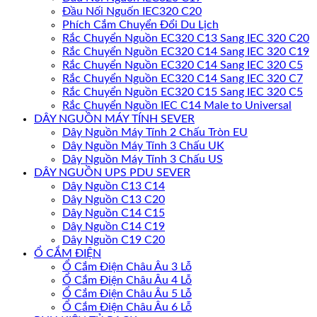
Đầu Nối Nguốn IEC320 C20
Phích Cắm Chuyển Đổi Du Lịch
Rắc Chuyển Nguồn EC320 C13 Sang IEC 320 C20
Rắc Chuyển Nguồn EC320 C14 Sang IEC 320 C19
Rắc Chuyển Nguồn EC320 C14 Sang IEC 320 C5
Rắc Chuyển Nguồn EC320 C14 Sang IEC 320 C7
Rắc Chuyển Nguồn EC320 C15 Sang IEC 320 C5
Rắc Chuyển Nguồn IEC C14 Male to Universal
DÂY NGUỒN MÁY TÍNH SEVER
Dây Nguồn Máy Tính 2 Chấu Tròn EU
Dây Nguồn Máy Tính 3 Chấu UK
Dây Nguồn Máy Tính 3 Chấu US
DÂY NGUỒN UPS PDU SEVER
Dây Nguồn C13 C14
Dây Nguồn C13 C20
Dây Nguồn C14 C15
Dây Nguồn C14 C19
Dây Nguồn C19 C20
Ổ CẮM ĐIỆN
Ổ Cắm Điện Châu Âu 3 Lỗ
Ổ Cắm Điện Châu Âu 4 Lỗ
Ổ Cắm Điện Châu Âu 5 Lỗ
Ổ Cắm Điện Châu Âu 6 Lỗ