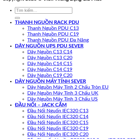
Tìm
kiếm:
THANH NGUỒN RACK PDU
Thanh Nguồn PDU C13
Thanh Nguồn PDU C19
Thanh Nguồn PDU Đa Năng
DÂY NGUỒN UPS PDU SEVER
Dây Nguồn C13 C14
Dây Nguồn C13 C20
Dây Nguồn C14 C15
Dây Nguồn C14 C19
Dây Nguồn C19 C20
DÂY NGUỒN MÁY TÍNH SEVER
Dây Nguồn Máy Tính 2 Chấu Tròn EU
Dây Nguồn Máy Tính 3 Chấu UK
Dây Nguồn Máy Tính 3 Chấu US
ĐẦU NỐI – JACK CẮM
Đầu Nối Nguốn IEC320 C13
Đầu Nối Nguốn IEC320 C14
Đầu Nối Nguốn IEC320 C15
Đầu Nối Nguốn IEC320 C19
Đầu Nối Nguốn IEC320 C20