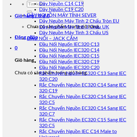
Tìm
Dây Nguồn C14 C19
kiếm:
Dây Nguồn C19 C20
DÂY NGUỒN MÁY TÍNH SEVER
Giỏ hàng /
0
₫
0
Dây Nguồn Máy Tính 2 Chấu Tròn EU
Chưa có sản phẩm trong giỏ hàng.
Dây Nguồn Máy Tính 3 Chấu UK
Dây Nguồn Máy Tính 3 Chấu US
Đăng nhập
ĐẦU NỐI – JACK CẮM
Đầu Nối Nguốn IEC320 C13
0
Đầu Nối Nguốn IEC320 C14
Đầu Nối Nguốn IEC320 C15
Giỏ hàng
Đầu Nối Nguốn IEC320 C19
Đầu Nối Nguốn IEC320 C20
Chưa có sản phẩm trong giỏ hàng.
Rắc Chuyển Nguồn EC320 C13 Sang IEC
320 C20
Rắc Chuyển Nguồn EC320 C14 Sang IEC
320 C19
Rắc Chuyển Nguồn EC320 C14 Sang IEC
320 C5
Rắc Chuyển Nguồn EC320 C14 Sang IEC
320 C7
Rắc Chuyển Nguồn EC320 C15 Sang IEC
320 C5
Rắc Chuyển Nguồn IEC C14 Male to