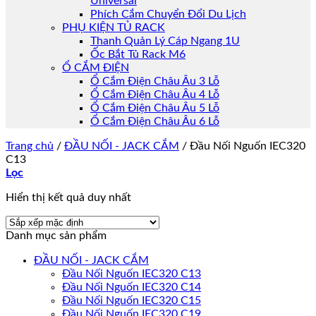
Universal
Phích Cắm Chuyển Đổi Du Lịch
PHỤ KIỆN TỦ RACK
Thanh Quản Lý Cáp Ngang 1U
Ốc Bắt Tủ Rack M6
Ổ CẮM ĐIỆN
Ổ Cắm Điện Châu Âu 3 Lỗ
Ổ Cắm Điện Châu Âu 4 Lỗ
Ổ Cắm Điện Châu Âu 5 Lỗ
Ổ Cắm Điện Châu Âu 6 Lỗ
Trang chủ
/
ĐẦU NỐI - JACK CẮM
/
Đầu Nối Nguốn IEC320
C13
Lọc
Hiển thị kết quả duy nhất
Danh mục sản phẩm
ĐẦU NỐI - JACK CẮM
Đầu Nối Nguốn IEC320 C13
Đầu Nối Nguốn IEC320 C14
Đầu Nối Nguốn IEC320 C15
Đầu Nối Nguốn IEC320 C19