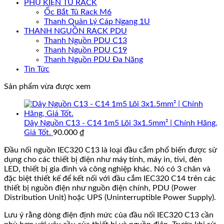
PHỤ KIỆN TỦ RACK
Ốc Bắt Tủ Rack M6
Thanh Quản Lý Cáp Ngang 1U
THANH NGUỒN RACK PDU
Thanh Nguồn PDU C13
Thanh Nguồn PDU C19
Thanh Nguồn PDU Đa Năng
Tin Tức
Sản phẩm vừa được xem
Dây Nguồn C13 - C14 1m5 Lõi 3x1.5mm² | Chính Hãng,
Giá Tốt.
90.000
₫
Đầu nối nguồn IEC320 C13 là loại đầu cắm phổ biến được sử
dụng cho các thiết bị điện như máy tính, máy in, tivi, đèn
LED, thiết bị gia đình và công nghiệp khác. Nó có 3 chân và
đặc biệt thiết kế để kết nối với đầu cắm IEC320 C14 trên các
thiết bị nguồn điện như nguồn điện chính, PDU (Power
Distribution Unit) hoặc UPS (Uninterruptible Power Supply).
Lưu ý rằng dòng điện định mức của đầu nối IEC320 C13 cần