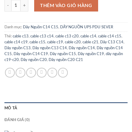
DÂY NGUỒN C14 C15 2 Mét số lượng
THÊM VÀO GIỎ HÀNG
Danh mục:
Dây Nguồn C14 C15
,
DÂY NGUỒN UPS PDU SEVER
Thẻ:
cable c13
,
cable c13 c14
,
cable c13 c20
,
cable c14
,
cable c14 c15
,
cable c14 c19
,
cable c15
,
cable c19
,
cable c20
,
cable c21
,
Dây C13 C14
,
Dây nguồn C13
,
Dây nguồn C13 C14
,
Dây nguồn C14
,
Dây nguồn C14
C15
,
Dây nguồn C14 C19
,
Dây nguồn C15
,
Dây nguồn C19
,
dây nguồn
c19-c20
,
Dây nguồn C20
,
Dây nguồn C20 C21
MÔ TẢ
ĐÁNH GIÁ (0)