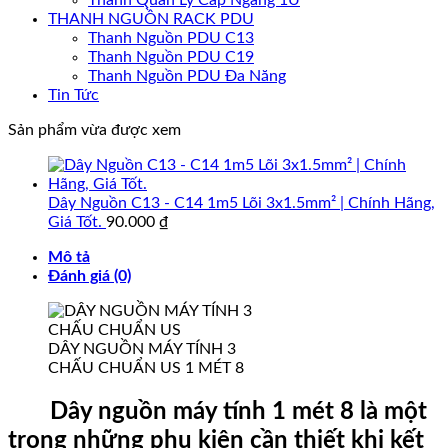
Thanh Quản Lý Cáp Ngang 1U
THANH NGUỒN RACK PDU
Thanh Nguồn PDU C13
Thanh Nguồn PDU C19
Thanh Nguồn PDU Đa Năng
Tin Tức
Sản phẩm vừa được xem
Dây Nguồn C13 - C14 1m5 Lõi 3x1.5mm² | Chính Hãng,
Giá Tốt.
90.000
₫
Mô tả
Đánh giá (0)
DÂY NGUỒN MÁY TÍNH 3
CHẤU CHUẨN US 1 MÉT 8
Dây nguồn máy tính 1 mét 8 là một
trong những phụ kiện cần thiết khi kết