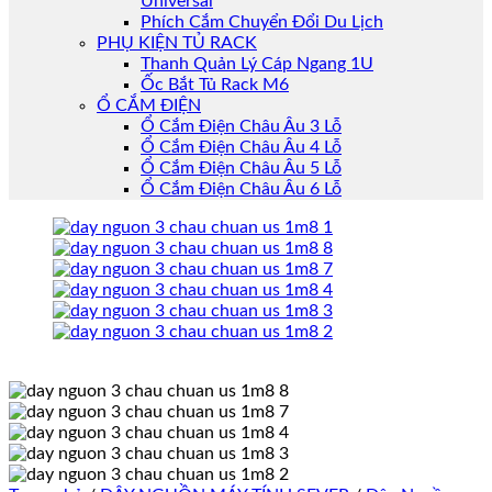
Universal
Phích Cắm Chuyển Đổi Du Lịch
PHỤ KIỆN TỦ RACK
Thanh Quản Lý Cáp Ngang 1U
Ốc Bắt Tủ Rack M6
Ổ CẮM ĐIỆN
Ổ Cắm Điện Châu Âu 3 Lỗ
Ổ Cắm Điện Châu Âu 4 Lỗ
Ổ Cắm Điện Châu Âu 5 Lỗ
Ổ Cắm Điện Châu Âu 6 Lỗ