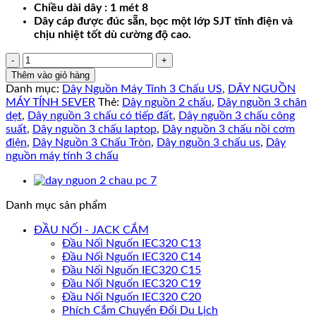
Chiều dài dây : 1 mét 8
Dây cáp được đúc sẵn, bọc một lớp SJT tĩnh điện và
chịu nhiệt tốt dù cường độ cao.
DÂY
NGUỒN
Thêm vào giỏ hàng
MÁY
Danh mục:
Dây Nguồn Máy Tính 3 Chấu US
,
DÂY NGUỒN
TÍNH
MÁY TÍNH SEVER
Thẻ:
Dây nguồn 2 chấu
,
Dây nguồn 3 chân
3
dẹt
,
Dây nguồn 3 chấu có tiếp đất
,
Dây nguồn 3 chấu công
CHẤU
suất
,
Dây nguồn 3 chấu laptop
,
Dây nguồn 3 chấu nồi cơm
CHUẨN
điện
,
Dây Nguồn 3 Chấu Tròn
,
Dây nguồn 3 chấu us
,
Dây
US
nguồn máy tính 3 chấu
1
MÉT
8
Danh mục sản phẩm
số
lượng
ĐẦU NỐI - JACK CẮM
Đầu Nối Nguốn IEC320 C13
Đầu Nối Nguốn IEC320 C14
Đầu Nối Nguốn IEC320 C15
Đầu Nối Nguốn IEC320 C19
Đầu Nối Nguốn IEC320 C20
Phích Cắm Chuyển Đổi Du Lịch