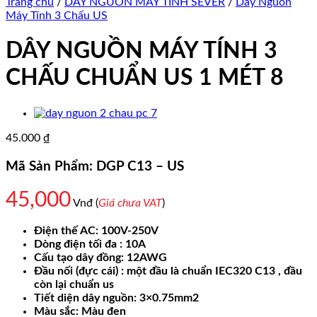
Trang chủ
/
DÂY NGUỒN MÁY TÍNH SEVER
/
Dây Nguồn
Máy Tính 3 Chấu US
DÂY NGUỒN MÁY TÍNH 3
CHẤU CHUẨN US 1 MÉT 8
45.000
₫
Mã Sản Phẩm: DGP C13 – US
45,000
Vnđ (
Giá chưa VAT
)
Điện thế AC: 100V-250V
Dòng điện tối đa : 10A
Cấu tạo dây đồng: 12AWG
Đầu nối (đực cái) : một đầu là chuẩn IEC320 C13 , đầu
còn lại chuẩn us
Tiết diện dây nguồn: 3×0.75mm2
Màu sắc: Màu đen