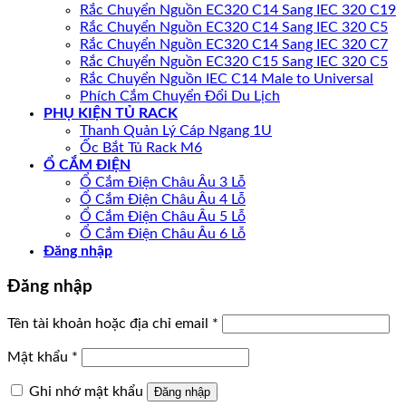
Rắc Chuyển Nguồn EC320 C14 Sang IEC 320 C19
Rắc Chuyển Nguồn EC320 C14 Sang IEC 320 C5
Rắc Chuyển Nguồn EC320 C14 Sang IEC 320 C7
Rắc Chuyển Nguồn EC320 C15 Sang IEC 320 C5
Rắc Chuyển Nguồn IEC C14 Male to Universal
Phích Cắm Chuyển Đổi Du Lịch
PHỤ KIỆN TỦ RACK
Thanh Quản Lý Cáp Ngang 1U
Ốc Bắt Tủ Rack M6
Ổ CẮM ĐIỆN
Ổ Cắm Điện Châu Âu 3 Lỗ
Ổ Cắm Điện Châu Âu 4 Lỗ
Ổ Cắm Điện Châu Âu 5 Lỗ
Ổ Cắm Điện Châu Âu 6 Lỗ
Đăng nhập
Đăng nhập
Tên tài khoản hoặc địa chỉ email
*
Mật khẩu
*
Ghi nhớ mật khẩu
Đăng nhập