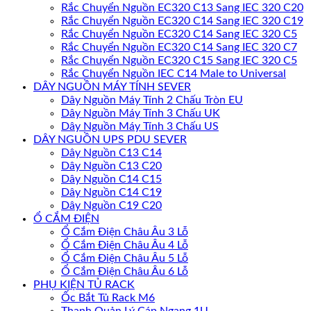
Rắc Chuyển Nguồn EC320 C13 Sang IEC 320 C20
Rắc Chuyển Nguồn EC320 C14 Sang IEC 320 C19
Rắc Chuyển Nguồn EC320 C14 Sang IEC 320 C5
Rắc Chuyển Nguồn EC320 C14 Sang IEC 320 C7
Rắc Chuyển Nguồn EC320 C15 Sang IEC 320 C5
Rắc Chuyển Nguồn IEC C14 Male to Universal
DÂY NGUỒN MÁY TÍNH SEVER
Dây Nguồn Máy Tính 2 Chấu Tròn EU
Dây Nguồn Máy Tính 3 Chấu UK
Dây Nguồn Máy Tính 3 Chấu US
DÂY NGUỒN UPS PDU SEVER
Dây Nguồn C13 C14
Dây Nguồn C13 C20
Dây Nguồn C14 C15
Dây Nguồn C14 C19
Dây Nguồn C19 C20
Ổ CẮM ĐIỆN
Ổ Cắm Điện Châu Âu 3 Lỗ
Ổ Cắm Điện Châu Âu 4 Lỗ
Ổ Cắm Điện Châu Âu 5 Lỗ
Ổ Cắm Điện Châu Âu 6 Lỗ
PHỤ KIỆN TỦ RACK
Ốc Bắt Tủ Rack M6