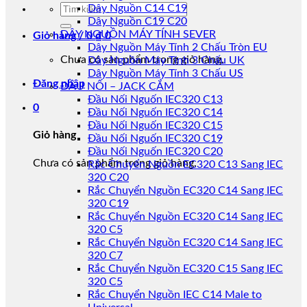
Tìm
Dây Nguồn C14 C19
kiếm:
Dây Nguồn C19 C20
DÂY NGUỒN MÁY TÍNH SEVER
Giỏ hàng /
0
₫
0
Dây Nguồn Máy Tính 2 Chấu Tròn EU
Chưa có sản phẩm trong giỏ hàng.
Dây Nguồn Máy Tính 3 Chấu UK
Dây Nguồn Máy Tính 3 Chấu US
Đăng nhập
ĐẦU NỐI – JACK CẮM
Đầu Nối Nguốn IEC320 C13
0
Đầu Nối Nguốn IEC320 C14
Đầu Nối Nguốn IEC320 C15
Giỏ hàng
Đầu Nối Nguốn IEC320 C19
Đầu Nối Nguốn IEC320 C20
Chưa có sản phẩm trong giỏ hàng.
Rắc Chuyển Nguồn EC320 C13 Sang IEC
320 C20
Rắc Chuyển Nguồn EC320 C14 Sang IEC
320 C19
Rắc Chuyển Nguồn EC320 C14 Sang IEC
320 C5
Rắc Chuyển Nguồn EC320 C14 Sang IEC
320 C7
Rắc Chuyển Nguồn EC320 C15 Sang IEC
320 C5
Rắc Chuyển Nguồn IEC C14 Male to