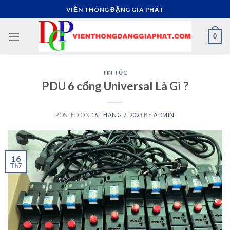
Skip
VIỄN THÔNG ĐẶNG GIA PHÁT
to
content
0
TIN TỨC
PDU 6 cổng Universal Là Gì ?
POSTED ON
16 THÁNG 7, 2023
BY
ADMIN
16
Th7