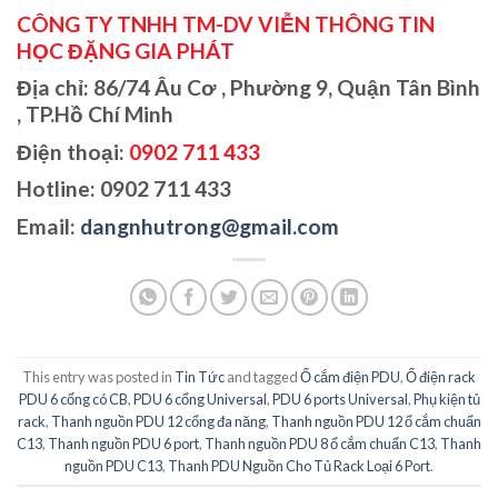
CÔNG TY TNHH TM-DV VIỄN THÔNG TIN
HỌC ĐẶNG GIA PHÁT
Địa chỉ:
86/74 Âu Cơ , Phường 9, Quận Tân Bình
, TP.Hồ Chí Minh
Điện thoại:
0902 711 433
Hotline: 0902 711 433
Email:
dangnhutrong@gmail.com
This entry was posted in
Tin Tức
and tagged
Ổ cắm điện PDU
,
Ổ điện rack
PDU 6 cổng có CB
,
PDU 6 cổng Universal
,
PDU 6 ports Universal
,
Phụ kiện tủ
rack
,
Thanh nguồn PDU 12 cổng đa năng
,
Thanh nguồn PDU 12 ổ cắm chuẩn
C13
,
Thanh nguồn PDU 6 port
,
Thanh nguồn PDU 8 ổ cắm chuẩn C13
,
Thanh
nguồn PDU C13
,
Thanh PDU Nguồn Cho Tủ Rack Loại 6 Port
.