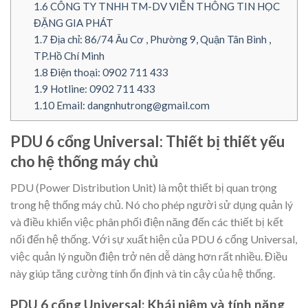
1.6
CÔNG TY TNHH TM-DV VIỄN THÔNG TIN HỌC
ĐẶNG GIA PHÁT
1.7
Địa chỉ: 86/74 Âu Cơ , Phường 9, Quận Tân Bình ,
TP.Hồ Chí Minh
1.8
Điện thoại: 0902 711 433
1.9
Hotline: 0902 711 433
1.10
Email: dangnhutrong@gmail.com
PDU 6 cổng Universal: Thiết bị thiết yếu
cho hệ thống máy chủ
PDU (Power Distribution Unit) là một thiết bị quan trọng
trong hệ thống máy chủ. Nó cho phép người sử dụng quản lý
và điều khiển việc phân phối điện năng đến các thiết bị kết
nối đến hệ thống. Với sự xuất hiện của PDU 6 cổng Universal,
việc quản lý nguồn điện trở nên dễ dàng hơn rất nhiều. Điều
này giúp tăng cường tính ổn định và tin cậy của hệ thống.
PDU 6 cổng Universal: Khái niệm và tính năng