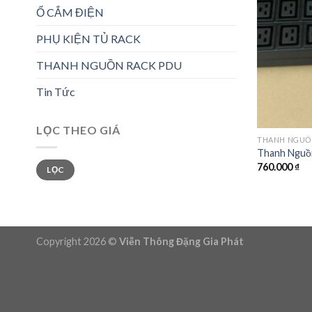
Ổ CẮM ĐIỆN
PHỤ KIỆN TỦ RACK
THANH NGUỒN RACK PDU
Tin Tức
LỌC THEO GIÁ
THANH NGUỒ
Thanh Nguồ
Giá
Giá
760.000
₫
LỌC
tối
tối
thiểu
đa
Copyright 2026 ©
Viễn Thông Đặng Gia Phát