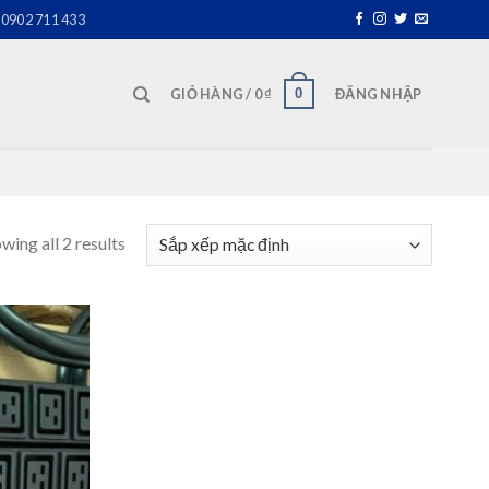
0902 711 433
0
GIỎ HÀNG /
0
₫
ĐĂNG NHẬP
wing all 2 results