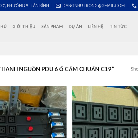
CƠ , PHƯỜNG 9 , TÂN BÌNH
DANGNHUTRONG@GMAIL.COM
CHỦ
GIỚI THIỆU
SẢN PHẨM
DỰ ÁN
LIÊN HỆ
TIN TỨC
Sho
THANH NGUỒN PDU 6 Ổ CẮM CHUẨN C19”