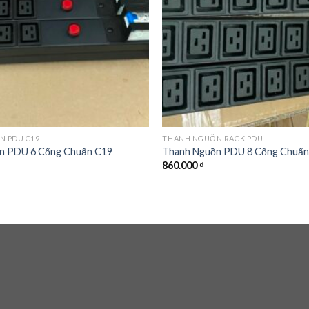
N PDU C19
THANH NGUỒN RACK PDU
n PDU 6 Cổng Chuẩn C19
Thanh Nguồn PDU 8 Cổng Chuẩn
860.000
₫