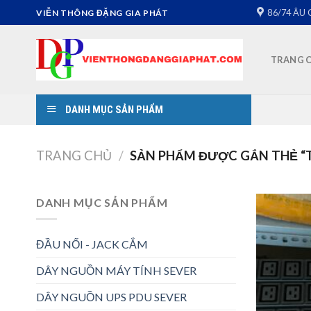
Skip
86/74 ÂU 
VIỄN THÔNG ĐẶNG GIA PHÁT
to
content
TRANG 
DANH MỤC SẢN PHẨM
TRANG CHỦ
/
SẢN PHẨM ĐƯỢC GẮN THẺ “
DANH MỤC SẢN PHẨM
ĐẦU NỐI - JACK CẮM
DÂY NGUỒN MÁY TÍNH SEVER
DÂY NGUỒN UPS PDU SEVER