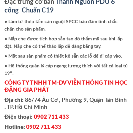
Đặc trưng cơ bản
Thanh Nguồn PDU 6
cổng Chuẩn C19
• Làm từ thép tấm cán nguội SPCC bảo đảm tính chắc
chắn cho sản phẩm.
• Nắp che được tích hợp sẵn tạo độ thẩm mỹ sau khi lắp
đặt. Nắp che có thể tháo lắp dễ dàng bằng tay.
• Mặt sau sản phẩm có thiết kế sẵn các lỗ để đi cáp vào.
• Hệ thống quản lý cáp ngang tương thích với tất cả loại tủ
19″.
CÔNG TY TNHH TM-DV VIỄN THÔNG TIN HỌC
ĐẶNG GIA PHÁT
Địa chỉ:
86/74 Âu Cơ , Phường 9, Quận Tân Bình
, TP.Hồ Chí Minh
Điện thoại:
0902 711 433
Hotline:
0902 711 433