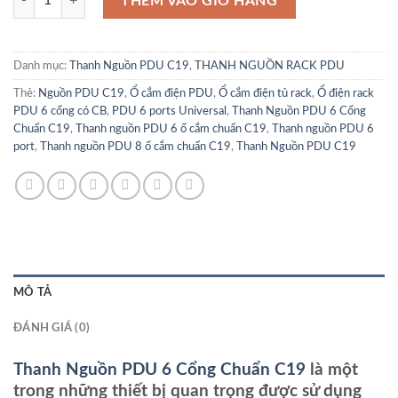
THÊM VÀO GIỎ HÀNG
Danh mục:
Thanh Nguồn PDU C19
,
THANH NGUỒN RACK PDU
Thẻ:
Nguồn PDU C19
,
Ổ cắm điện PDU
,
Ổ cắm điện tủ rack
,
Ổ điện rack
PDU 6 cổng có CB
,
PDU 6 ports Universal
,
Thanh Nguồn PDU 6 Cổng
Chuẩn C19
,
Thanh nguồn PDU 6 ổ cắm chuẩn C19
,
Thanh nguồn PDU 6
port
,
Thanh nguồn PDU 8 ổ cắm chuẩn C19
,
Thanh Nguồn PDU C19
MÔ TẢ
ĐÁNH GIÁ (0)
Thanh Nguồn PDU 6 Cổng Chuẩn C19
là một
trong những thiết bị quan trọng được sử dụng