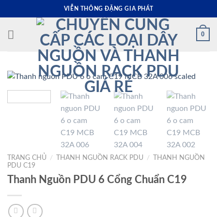
Skip
VIỄN THÔNG ĐẶNG GIA PHÁT
to
content
0
TRANG CHỦ
/
THANH NGUỒN RACK PDU
/
THANH NGUỒN
PDU C19
Thanh Nguồn PDU 6 Cổng Chuẩn C19