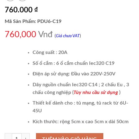
760.000
₫
Mã Sản Phẩm: PDU6-C19
760,000
Vnđ
(
Giá chưa VAT
)
Công suất : 20A
Số ổ cắm : 6 ổ cắm
chuẩn Iec320 C19
Điện áp sử dụng: Đầu vào 220V-250V
Dây nguồn chuẩn Iec320 C14 ; 2 chấu Eu , 3
chấu công nghiệp (
Tùy nhu cầu sử dụng
)
Thiết kế dành cho : tủ mạng, tủ rack từ 6U-
45U
Kích thước: rộng 5cm x cao 5cm x dài 50cm
Thanh Nguồn PDU 6 Cổng Chuẩn C19 số lượng