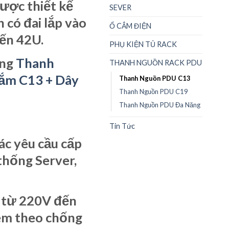
ược thiết kế
SEVER
 có đai lắp vào
Ổ CẮM ĐIỆN
ến 42U.
PHỤ KIỆN TỦ RACK
ụng
Thanh
THANH NGUỒN RACK PDU
ắm C13 + Dây
Thanh Nguồn PDU C13
Thanh Nguồn PDU C19
Thanh Nguồn PDU Đa Năng
Tin Tức
ác yêu cầu cấp
thống Server,
g từ 220V đến
èm theo chống