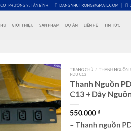
 CƠ , PHƯỜNG 9 , TÂN BÌNH
DANGNHUTRONG@GMAIL.COM
CHỦ
GIỚI THIỆU
SẢN PHẨM
DỰ ÁN
LIÊN HỆ
TIN TỨC
TRANG CHỦ
/
THANH NGUỒN 
PDU C13
Thanh Nguồn PD
C13 + Dây Nguồ
550.000
₫
– Thanh nguồn PD