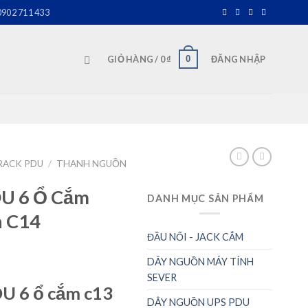
0902 711 433
0
GIỎ HÀNG /
0
₫
ĐĂNG NHẬP
RACK PDU
/
THANH NGUỒN
U 6 Ổ Cắm
DANH MỤC SẢN PHẨM
n C14
ĐẦU NỐI - JACK CẮM
DÂY NGUỒN MÁY TÍNH
SEVER
U 6 ổ cắm c13
DÂY NGUỒN UPS PDU