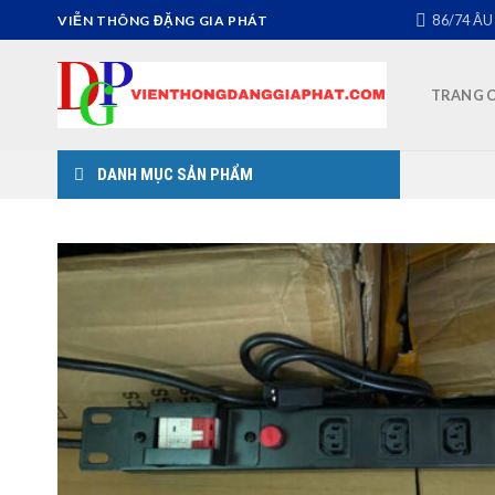
Skip
86/74 ÂU
VIỄN THÔNG ĐẶNG GIA PHÁT
to
content
TRANG 
DANH MỤC SẢN PHẨM