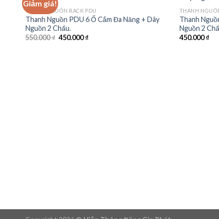
Giảm giá!
THANH NGUỒN RACK PDU
THANH NGUỒN
Thanh Nguồn PDU 6 Ổ Cắm Đa Năng + Dây
Thanh Nguồ
Nguồn 2 Chấu.
Nguồn 2 Ch
Giá
Giá
550.000
₫
450.000
₫
450.000
₫
gốc
hiện
là:
tại
550.000 ₫.
là:
450.000 ₫.