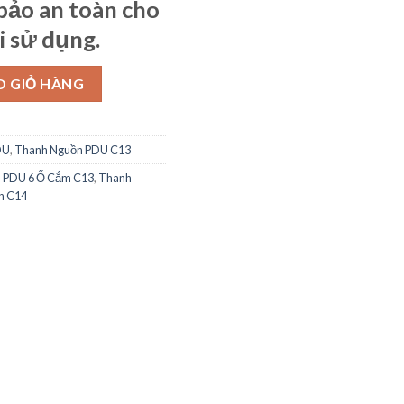
bảo an toàn cho
i sử dụng.
3 + Dây Nguồn C14 số lượng
O GIỎ HÀNG
DU
,
Thanh Nguồn PDU C13
 PDU 6 Ổ Cắm C13
,
Thanh
n C14