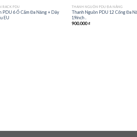
 RACK PDU
THANH NGUỒN PDU ĐA NĂNG
n PDU 6 Ổ Cắm Đa Năng + Dây
Thanh Nguồn PDU 12 Cổng Đa N
ấu EU
19inch .
900.000
₫