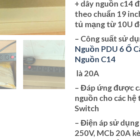
+ dây nguồn c14 đ
theo chuẩn 19 inch
tủ mạng từ 10U đ
– Công suất sử d
Nguồn PDU 6 Ổ C
Nguồn C14
là 20A
– Đáp ứng được c
nguồn cho các hệ 
Switch
– Điện áp sử dụn
250V, MCb 20A k