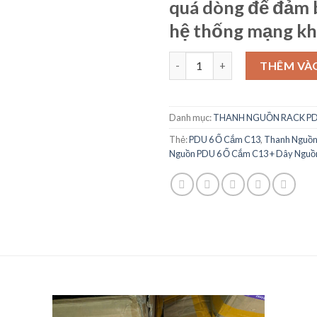
quá dòng để đảm 
hệ thống mạng kh
Thanh Nguồn PDU 6 Ổ Cắm C1
THÊM VÀ
Danh mục:
THANH NGUỒN RACK P
Thẻ:
PDU 6 Ổ Cắm C13
,
Thanh Nguồn
Nguồn PDU 6 Ổ Cắm C13 + Dây Nguồ