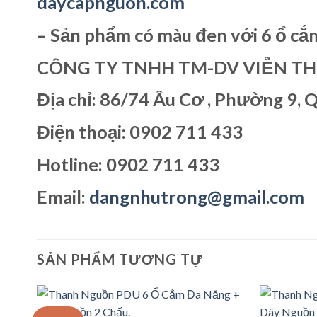
daycapnguon.com
– Sản phẩm có màu đen với 6 ổ cắm
CÔNG TY TNHH TM-DV VIỄN THÔ
Địa chỉ:
86/74 Âu Cơ , Phường 9, Quâ
Điện thoại:
0902 711 433
Hotline: 0902 711 433
Email:
dangnhutrong@gmail.com
SẢN PHẨM TƯƠNG TỰ