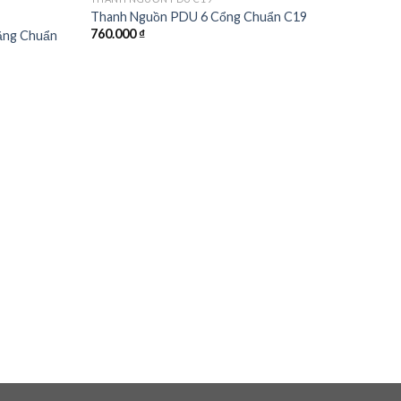
Thanh Nguồn PDU 6 Cổng Chuẩn C19
760.000
₫
ăng Chuẩn
THAN
Than
460.