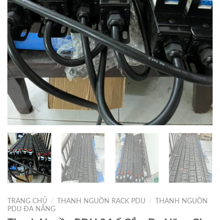
TRANG CHỦ
/
THANH NGUỒN RACK PDU
/
THANH NGUỒN
PDU ĐA NĂNG