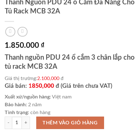
Thanh Nguồn PDU 24 ổ Cắm Đa Năng Cho
Tủ Rack MCB 32A
1.850.000
₫
Thanh nguồn PDU 24 ổ cắm 3 chân lắp cho
tủ rack MCB 32A
Giá thị trường:
2.100,000
đ
Giá bán:
1
850,000
đ (Giá trên chưa VAT)
Xuất xứ/nguồn hàng:
Việt nam
Bảo hành:
2 năm
Tình trạng:
còn hàng
Thanh Nguồn PDU 24 ổ Cắm Đa Năng Cho Tủ Rack MCB 32A số lượng
THÊM VÀO GIỎ HÀNG